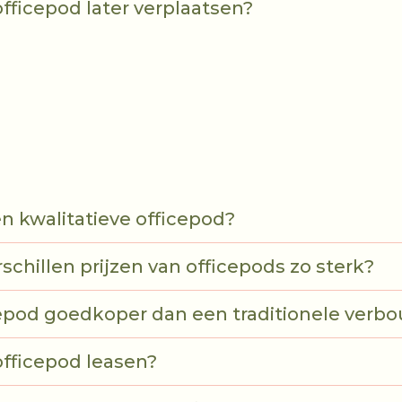
officepod later verplaatsen?
n kwalitatieve officepod?
chillen prijzen van officepods zo sterk?
cepod goedkoper dan een traditionele verb
officepod leasen?