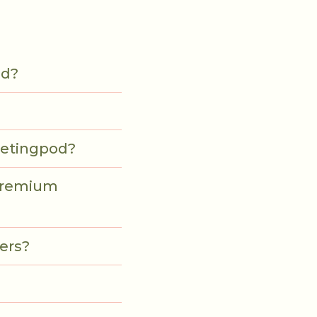
od?
eetingpod?
 premium
ers?