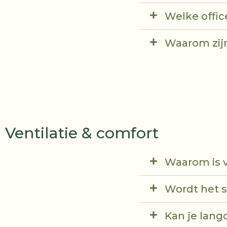
Welke offic
Waarom zijn
Ventilatie & comfort
Waarom is v
Wordt het s
Kan je lang