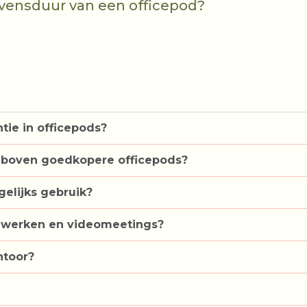
evensduur van een officepod?
tie in officepods?
 boven goedkopere officepods?
gelijks gebruik?
e werken en videomeetings?
ntoor?