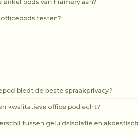
ie enkel pods van Framery aan?
 officepods testen?
epod biedt de beste spraakprivacy?
een kwalitatieve office pod echt?
verschil tussen geluidsisolatie en akoesti