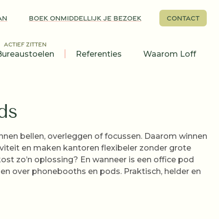
AN
BOEK ONMIDDELLIJK JE BEZOEK
CONTACT
ACTIEF ZITTEN
Bureaustoelen
Referenties
Waarom Loff
ds
nen bellen, overleggen of focussen. Daarom winnen
iteit en maken kantoren flexibeler zonder grote
st zo’n oplossing? En wanneer is een office pod
n over phonebooths en pods. Praktisch, helder en