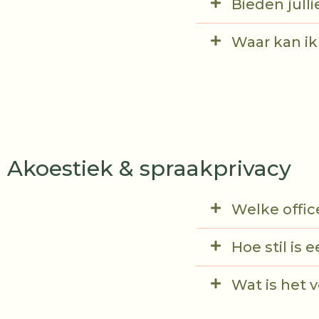
Bieden jull
Waar kan ik
Akoestiek & spraakprivacy
Welke offic
Hoe stil is 
Wat is het 