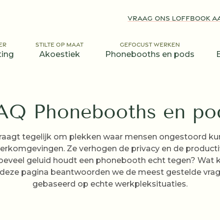
VRAAG ONS LOFFBOOK A
ER
STILTE OP MAAT
GEFOCUST WERKEN
ting
Akoestiek
Phonebooths en pods
AQ Phonebooths en po
raagt tegelijk om plekken waar mensen ongestoord kun
rkomgevingen. Ze verhogen de privacy en de productiv
Hoeveel geluid houdt een phonebooth echt tegen? Wat ko
p deze pagina beantwoorden we de meest gestelde vrage
gebaseerd op echte werkpleksituaties.