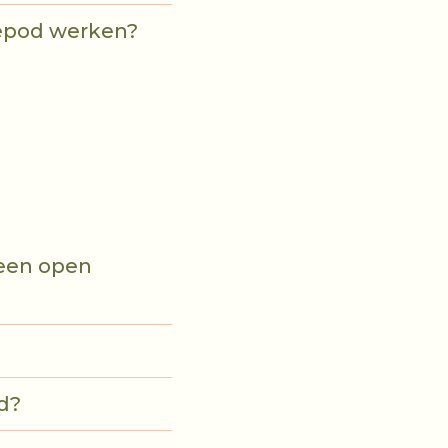
cepod werken?
 een open
d?