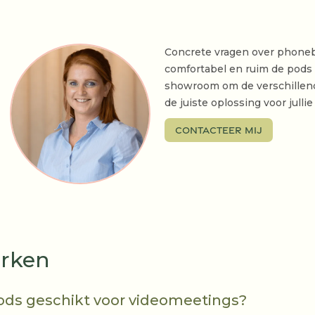
Concrete vragen over phoneboo
comfortabel en ruim de pods
showroom om de verschillend
de juiste oplossing voor jull
Contacteer mij
erken
pods geschikt voor videomeetings?